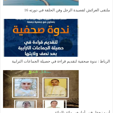
ملتقى العرائش لقصيدة الزجل وفن الحلقة في دورته 16
الرباط : ندوة صحفية لتقديم قراءة في حصيلة الجماعات الترابية
أزرو : حفل فني أمازيغي مائة بالمائة