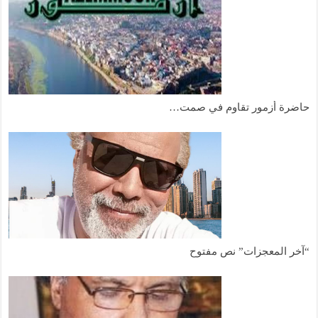
حاضرة أزمور تقاوم في صمت…
“آخر المعجزات” نص مفتوح