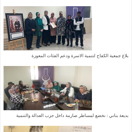
بلاغ جمعية الكفاح لتنمية الاسرة ودعم الفئات المعوزة
بديعة بناني : نخضع لمساطر صارمة داخل حزب العدالة والتنمية