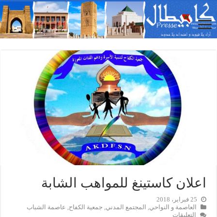
اعلان كاستينغ للمواهب الشابة
25 فبراير، 2018
العاصمة و النواحي
,
المجتمع المدني
,
جمعية الكفاح
,
عاصمة الشباب
على
التعليقات