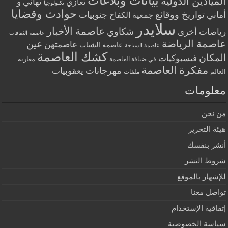
بيانات وبلاغات
الميادين الدولية
تهاني و
تعازي
تكنولوجيا
حوادث وقضايا
تواريخ ووقائع
أماني
جنوبيات
جمعية الكفاح
سلايدر
عاصمة الأخبار
شكاوي
رياضات أخرى
عاصمة الثقافات
عاصمة الرياضة
عين
عاصمتهن
عاصمة الشباب
عاصمة السياحة
كشك العاصمة
المكان
فيسبوكيات
مغاربة
في ضيافة العاصمة
مفكرة العاصمة
مهرجانات
يعقوبيات
العالم
ملفات
معلومات
من نحن
هيئة التحرير
أنشر بنفسك
شروط النشر
للإشهار بالموقع
تواصل معنا
إتفاقية الإستخدام
سياسة الخصوصية