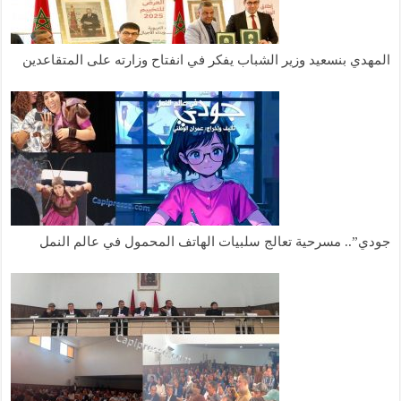
المهدي بنسعيد وزير الشباب يفكر في انفتاح وزارته على المتقاعدين
جودي”.. مسرحية تعالج سلبيات الهاتف المحمول في عالم النمل