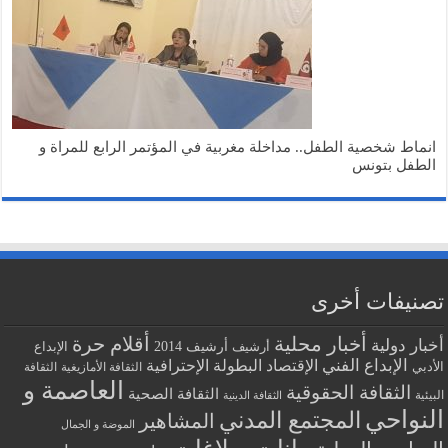
انماط شخصية الطفل.. مداخلة مغربية في المؤتمر الرابع للمراة و
الطفل بتونس
تصنيفات أخرى
أخبار محلية
أقلام حرة
أخبار دولية
أرشيف
أرشيف 2014
الإبداع
الإبداع الفني
البطولة الإحترافية
الإقتصاد
الأدبي
الثقافة الأمازيغية
الثقافة
العاصمة و
الثقافة الحقوقية
الثقافة الصحية
البيئية
الثقافة الدينية
النواحي
المجتمع المدني
المشاهير
الموضة و الجمال