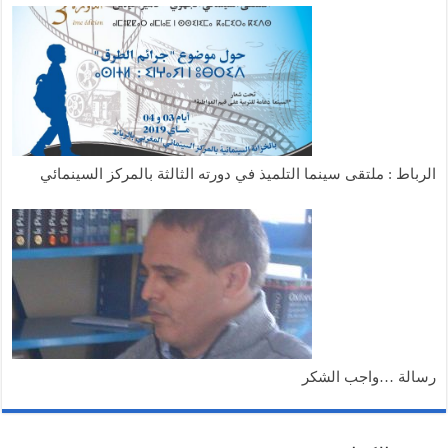
الرباط : ملتقى سينما التلميذ في دورته الثالثة بالمركز السينمائي
رسالة …واجب الشكر