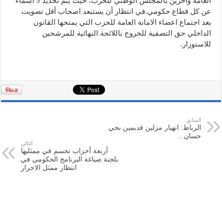
العامة وآخرين بالمجلس الوطني للحزب، حيث يتم تحديد 5 أسماء
عن كل قطاع حكومي.في انتظار أن يستبعد اصحاب أقل تصويت
بعد اجتماع اعضاء الامانة العامة للحزب التي يمنحها القانون
الداخلي حق التصفية للخروج باللائحة النهائية للمرشحين
للاستوزار.
السابق
الرباط: انهيار مزلين قديمين بحي
حسان…
التالي
أربعة أحزاب تحسم في ممثليها
بلجنة صياغة البرنامج الحكومي في
انتظار ممثل الاحرار