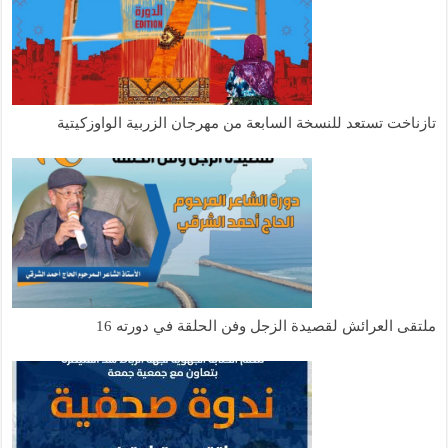
تازناخت تستعد للنسخة السابعة من مهرجان الزربية الواوزكيتية
ملتقى العرائش لقصيدة الزجل وفن الحلقة في دورته 16