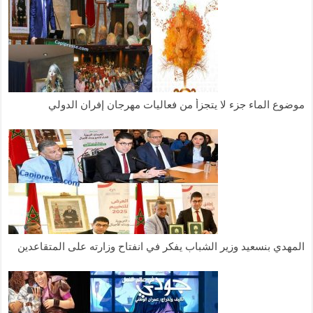
موضوع الماء جزء لا يتجزأ من فعاليات مهرجان إفران الدولي
المهدي بنسعيد وزير الشباب يفكر في انفتاح وزارته على المتقاعدين