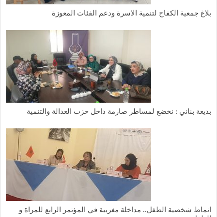
بلاغ جمعية الكفاح لتنمية الاسرة ودعم الفئات المعوزة
بديعة بناني : نخضع لمساطر صارمة داخل حزب العدالة والتنمية
انماط شخصية الطفل.. مداخلة مغربية في المؤتمر الرابع للمراة و