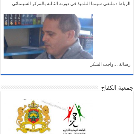
الرباط : ملتقى سينما التلميذ في دورته الثالثة بالمركز السينمائي
رسالة …واجب الشكر
جمعية الكفاح