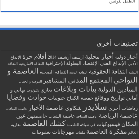
الطفل بتونس
تصنيفات أخرى
أخبار محلية
أقلام حرة
أخبار دولية
أرشيف
أرشيف 2014
الإبداع
الإبداع الفني
البطولة الإحترافية
الإقتصاد
الأدبي
الثقافة الأمازيغية
الثقافة
العاصمة و
الثقافة الحقوقية
الثقافة الصحية
البيئية
الثقافة الدينية
النواحي
المجتمع المدني
المشاهير
الموضة و الجمال
بيانات وبلاغات
الميادين الدولية
تهاني و
تعازي
تكنولوجيا
حوادث وقضايا
تواريخ ووقائع
أماني
جنوبيات
جمعية الكفاح
سلايدر
عاصمة الأخبار
شكاوي
رياضات أخرى
عاصمة الثقافات
عاصمة الرياضة
عين
عاصمتهن
عاصمة الشباب
عاصمة السياحة
كشك العاصمة
المكان
فيسبوكيات
مغاربة
في ضيافة العاصمة
مفكرة العاصمة
مهرجانات
يعقوبيات
العالم
ملفات