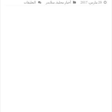
على
29 مارس، 2017
أخبار محلية
,
سلايدر
التعليقات
أسماء
الوزراء
المنتظرين
عن
حزب
المصباح
مغلقة