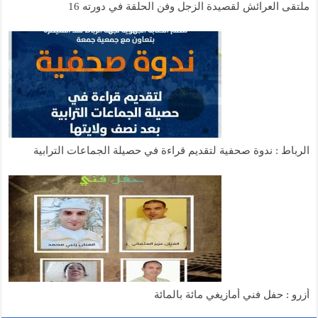
ملتقى العرائش لقصيدة الزجل وفن الحلقة في دورته 16
الرباط : ندوة صحفية لتقديم قراءة في حصيلة الجماعات الترابية
أزرو : حفل فني أمازيغي مائة بالمائة