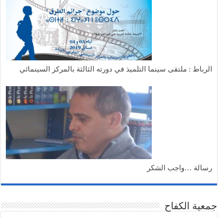
الرباط : ملتقى سينما التلميذ في دورته الثالثة بالمركز السينمائي
رسالة …واجب الشكر
جمعية الكفاح