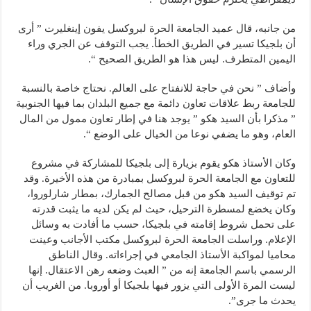
من جانبه، قال عميد الجامعة الحرة لبروكسل يفون إينغليرت ” أرى
أن بلجيكا تسير في الطريق الخطأ. يجب التوقف عن الجري وراء
اليمين المتطرف. ليس هذا هو الطريق الصحيح “.
وأضاف ” نحن في حاجة للانفتاح على العالم. نحتاج خاصة بالنسبة
للجامعة ربط علاقات تعاون دائمة مع جميع البلدان بما فيها الجنوبية
” مذكرا بأن السيد هكو ” يوجد هنا في إطار تعاون ممول من المال
العام، وهو ما يضفي نوعا من الخيال على الوضع “.
وكان الأستاذ هكو يقوم بزيارة إلى بلجيكا للمشاركة في مشروع
للتعاون مع الجامعة الحرة لبروكسل بمبادرة من هذه الأخيرة. وقد
تم توقيف السيد هكو من قبل مصالح الجمارك، بمطار شارلوروا،
وكان يخضع لمسطرة الترحيل، حيث لم يكن لديه ما يثبت قدرته
على تحمل شروط إقامته في بلجيكا، حسب ما أفادت به وسائل
الإعلام. وراسلت الجامعة الحرة لبروكسل مكتب الأجانب وعينت
محاميا لمواكبة الأستاذ الجامعي في إجراءاته. وقال الناطق
الرسمي باسم الجامعة إنه من ” العبث وضعه رهن الاعتقال. إنها
ليست المرة الأولى التي يزور فيها بلجيكا أو أوروبا. من الغريب أن
يحدث ما جرى”.