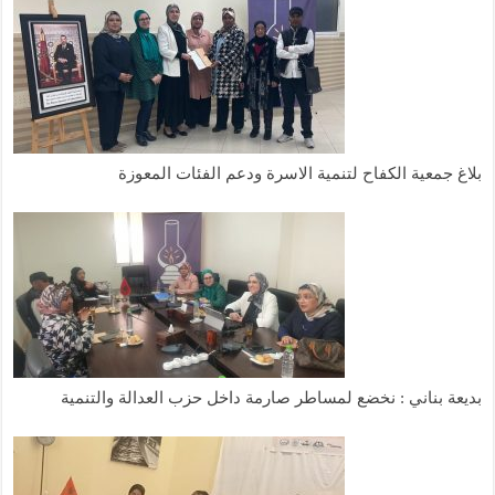
بلاغ جمعية الكفاح لتنمية الاسرة ودعم الفئات المعوزة
بديعة بناني : نخضع لمساطر صارمة داخل حزب العدالة والتنمية