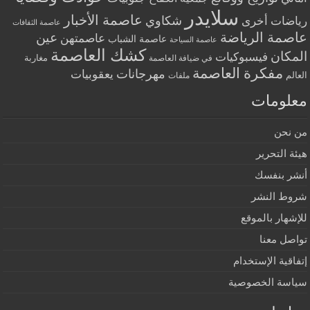
سلايدر
عاصمة الأخبار
شكاوي
رياضات أخرى
عاصمة الثقافات
عاصمة الرياضة
عين
عاصمتهن
عاصمة الشباب
عاصمة السياحة
كشك العاصمة
المكان
فيسبوكيات
مغاربة
في ضيافة العاصمة
مفكرة العاصمة
مهرجانات
يعقوبيات
العالم
ملفات
معلومات
من نحن
هيئة التحرير
أنشر بنفسك
شروط النشر
للإشهار بالموقع
تواصل معنا
إتفاقية الإستخدام
سياسة الخصوصية