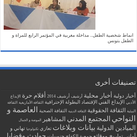
انماط شخصية الطفل.. مداخلة مغربية في المؤتمر الرابع للمراة و
الطفل بتونس
تصنيفات أخرى
أخبار محلية
أقلام حرة
أخبار دولية
أرشيف
أرشيف 2014
الإبداع
الإبداع الفني
البطولة الإحترافية
الإقتصاد
الأدبي
الثقافة الأمازيغية
الثقافة
العاصمة و
الثقافة الحقوقية
الثقافة الصحية
البيئية
الثقافة الدينية
النواحي
المجتمع المدني
المشاهير
الموضة و الجمال
بيانات وبلاغات
الميادين الدولية
تهاني و
تعازي
تكنولوجيا
حوادث وقضايا
تواريخ ووقائع
أماني
جنوبيات
جمعية الكفاح