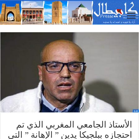
الأستاذ الجامعي المغربي الذي تم
احتجازه ببلجيكا يدين ” الإهانة ” التي