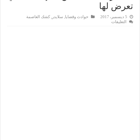
تعرض لها
5 ديسمبر، 2017
حوادث وقضايا
,
سلايدر
,
كشك العاصمة
على
التعليقات
الأستاذ
الجامعي
المغربي
الذي
تم
احتجازه
ببلجيكا
يدين
”
الإهانة
”
التي
تعرض
لها
مغلقة