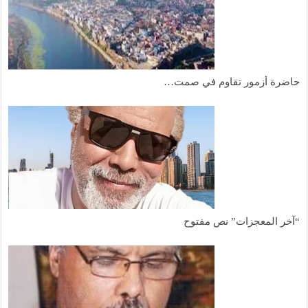
حاضرة أزمور تقاوم في صمت…
“آخر المعجزات” نص مفتوح