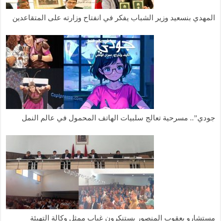
المهدي بنسعيد وزير الشباب يفكر في انفتاح وزارته على المتقاعدين
جودي”.. مسرحية تعالج سلبيات الهاتف المحمول في عالم النمل
مستشارو يعقوب المنصور يستنكرون غياب ممثل وكالة التهيئة