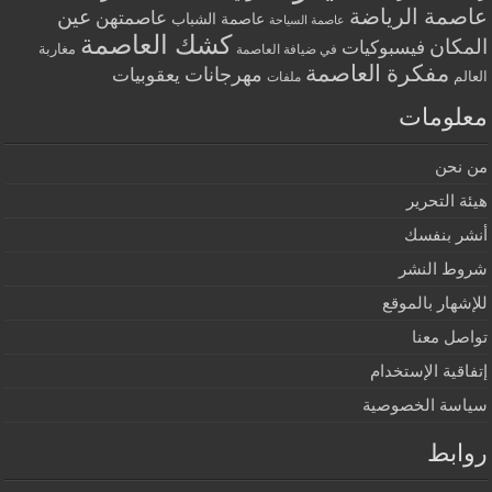
عاصمة الرياضة
عين
عاصمتهن
عاصمة الشباب
عاصمة السياحة
كشك العاصمة
المكان
فيسبوكيات
مغاربة
في ضيافة العاصمة
مفكرة العاصمة
مهرجانات
يعقوبيات
العالم
ملفات
معلومات
من نحن
هيئة التحرير
أنشر بنفسك
شروط النشر
للإشهار بالموقع
تواصل معنا
إتفاقية الإستخدام
سياسة الخصوصية
روابط