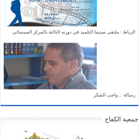
الرباط : ملتقى سينما التلميذ في دورته الثالثة بالمركز السينمائي
رسالة …واجب الشكر
جمعية الكفاح