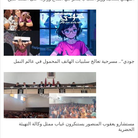
جودي”.. مسرحية تعالج سلبيات الهاتف المحمول في عالم النمل
مستشارو يعقوب المنصور يستنكرون غياب ممثل وكالة التهيئة
الحضرية