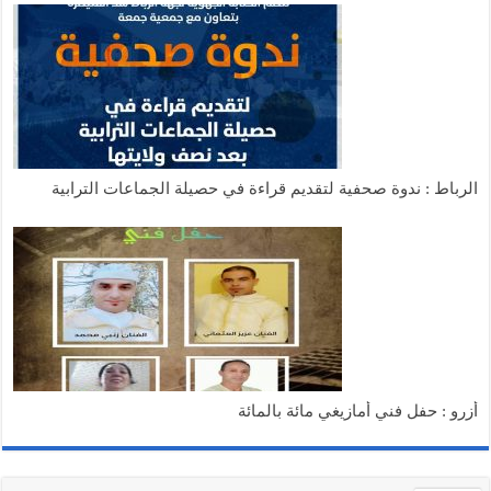
الرباط : ندوة صحفية لتقديم قراءة في حصيلة الجماعات الترابية
أزرو : حفل فني أمازيغي مائة بالمائة