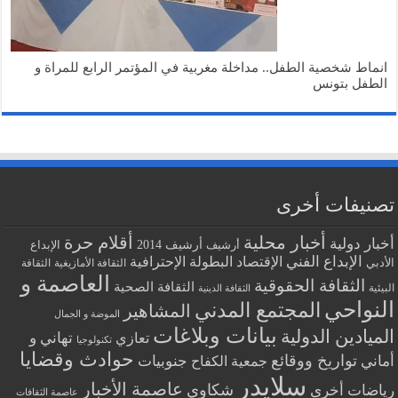
انماط شخصية الطفل.. مداخلة مغربية في المؤتمر الرابع للمراة و
الطفل بتونس
تصنيفات أخرى
أخبار محلية
أقلام حرة
أخبار دولية
أرشيف
أرشيف 2014
الإبداع
الإبداع الفني
البطولة الإحترافية
الإقتصاد
الأدبي
الثقافة الأمازيغية
الثقافة
العاصمة و
الثقافة الحقوقية
الثقافة الصحية
البيئية
الثقافة الدينية
النواحي
المجتمع المدني
المشاهير
الموضة و الجمال
بيانات وبلاغات
الميادين الدولية
تهاني و
تعازي
تكنولوجيا
حوادث وقضايا
تواريخ ووقائع
أماني
جنوبيات
جمعية الكفاح
سلايدر
عاصمة الأخبار
شكاوي
رياضات أخرى
عاصمة الثقافات