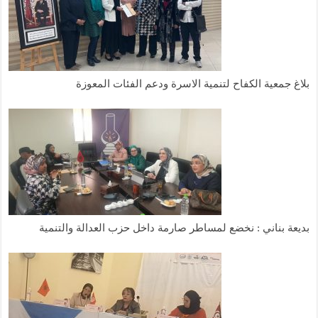
بلاغ جمعية الكفاح لتنمية الاسرة ودعم الفئات المعوزة
بديعة بناني : نخضع لمساطر صارمة داخل حزب العدالة والتنمية