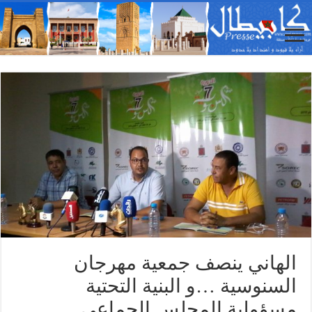
الهاني ينصف جمعية مهرجان
السنوسية …و البنية التحتية
مسؤولية المجلس الجماعي