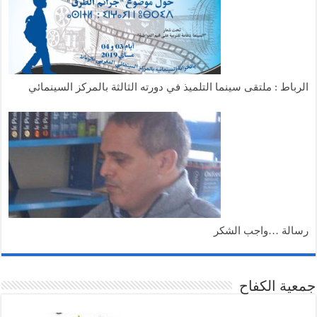
الرباط : ملتقى سينما التلميذ في دورته الثالثة بالمركز السينمائي
رسالة …واجب الشكر
جمعية الكفاح