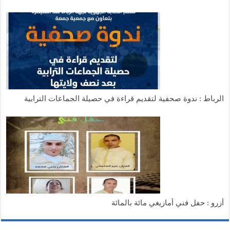
الرباط : ندوة صحفية لتقديم قراءة في حصيلة الجماعات الترابية
أزرو : حفل فني أمازيغي مائة بالمائة