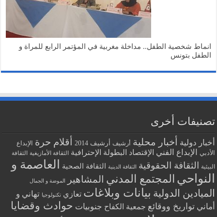
انماط شخصية الطفل.. مداخلة مغربية في المؤتمر الرابع للمراة و
الطفل بتونس
تصنيفات أخرى
أخبار محلية
أقلام حرة
أخبار دولية
أرشيف
أرشيف 2014
الإبداع
الإبداع الفني
البطولة الإحترافية
الإقتصاد
الأدبي
الثقافة الأمازيغية
الثقافة
العاصمة و
الثقافة الحقوقية
الثقافة الصحية
البيئية
الثقافة الدينية
النواحي
المجتمع المدني
المشاهير
الموضة و الجمال
بيانات وبلاغات
الميادين الدولية
تهاني و
تعازي
تكنولوجيا
حوادث وقضايا
تواريخ ووقائع
أماني
جنوبيات
جمعية الكفاح