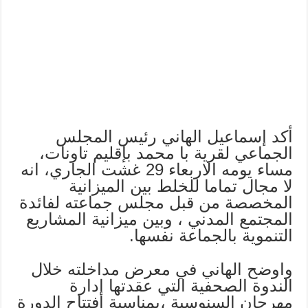
أكد إسماعيل الهاني رئيس المجلس
الجماعي لقرية با محمد بإقليم تاونات،
مساء يومه الاربعاء 29 غشت الجاري، انه
لا مجال تماما للخلط بين الميزانية
المخصصة من قبل مجلس جماعته لفائدة
المجتمع المدني ، وبين ميزانية المشاريع
التنموية بالجماعة نفسها.
واوضح الهاني في معرض مداخلته خلال
الندوة الصحفية التي عقدتها إدارة
مهرجان السنوسية ،بمناسبة افتتاح الدورة