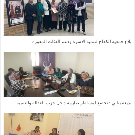
بلاغ جمعية الكفاح لتنمية الاسرة ودعم الفئات المعوزة
بديعة بناني : نخضع لمساطر صارمة داخل حزب العدالة والتنمية