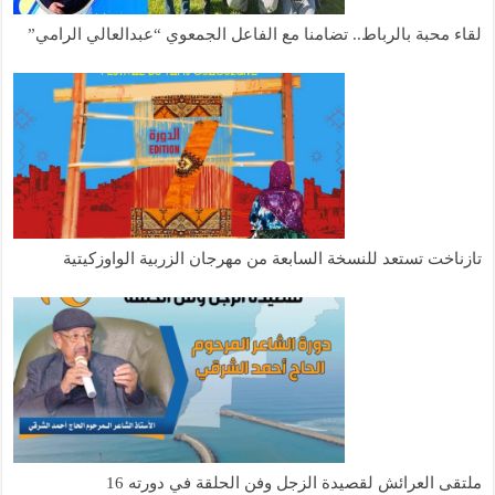
لقاء محبة بالرباط.. تضامنا مع الفاعل الجمعوي “عبدالعالي الرامي”
تازناخت تستعد للنسخة السابعة من مهرجان الزربية الواوزكيتية
ملتقى العرائش لقصيدة الزجل وفن الحلقة في دورته 16