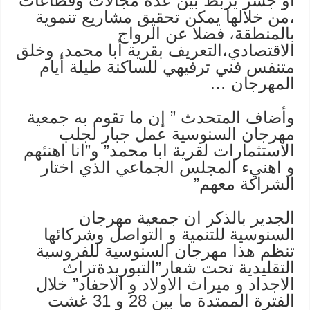
او جسر يربط بين عدة مجالات وقطاعات
،من خلالها يمكن تحقيق مشاريع تنموية
بالمنطقة، فضلا عن الرواج
الاقتصادي،التعريف بقرية أبا محمد، وخلق
متنفس فني ترفيهي للساكنة طيلة أيام
المهرجان …
وأضاف المتحدث ” إن ما تقوم به جمعية
مهرجان السنوسية عمل جبار لجلب
الاستثمارات لقرية ابا محمد” و”انا اهنئهم
و اهنيء المجلس الجماعي الذي اختار
الشراكة معهم”
الجدير بالذكر ان جمعية مهرجان
السنوسية للتنمية و التواصل وشركائها
تنظم هذا مهرجان السنوسية للفروسية
التقليدية تحت شعار”التبوريدةتراث
الاجداد و ميراث الاولاد و الاحفاد” خلال
الفترة الممتدة ما بين 28 و 31 غشت