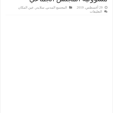
29 أغسطس، 2019
المجتمع المدني
,
سلايدر
,
عين المكان
على
التعليقات
الهاني
ينصف
جمعية
مهرجان
السنوسية
…
و
البنية
التحتية
مسؤولية
المجلس
الجماعي
مغلقة