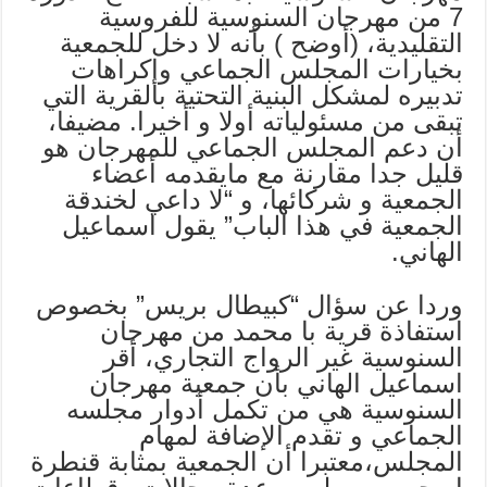
7 من مهرجان السنوسية للفروسية
التقليدية، (أوضح ) بأنه لا دخل للجمعية
بخيارات المجلس الجماعي وإكراهات
تدبيره لمشكل البنية التحتية بالقرية التي
تبقى من مسئولياته أولا و أخيرا. مضيفا،
أن دعم المجلس الجماعي للمهرجان هو
قليل جدا مقارنة مع مايقدمه أعضاء
الجمعية و شركائها، و “لا داعي لخندقة
الجمعية في هذا الباب” يقول اسماعيل
الهاني.
وردا عن سؤال “كبيطال بريس” بخصوص
استفاذة قرية با محمد من مهرجان
السنوسية غير الرواج التجاري، أقر
اسماعيل الهاني بأن جمعية مهرجان
السنوسية هي من تكمل أدوار مجلسه
الجماعي و تقدم الإضافة لمهام
المجلس،معتبرا أن الجمعية بمثابة قنطرة