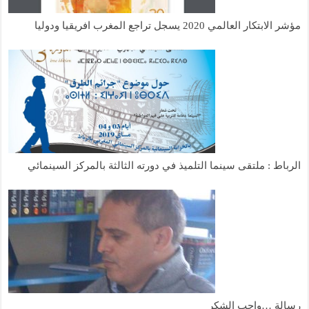
مؤشر الابتكار العالمي 2020 يسجل تراجع المغرب افريقيا ودوليا
الرباط : ملتقى سينما التلميذ في دورته الثالثة بالمركز السينمائي
رسالة …واجب الشكر