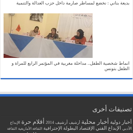
بديعة بناني : نخضع لمساطر صارمة داخل حزب العدالة والتنمية
انماط شخصية الطفل.. مداخلة مغربية في المؤتمر الرابع للمراة و
الطفل بتونس
تصنيفات أخرى
أخبار محلية
أقلام حرة
أخبار دولية
أرشيف
أرشيف 2014
الإبداع
الإبداع الفني
البطولة الإحترافية
الإقتصاد
الأدبي
الثقافة الأمازيغية
الثقافة