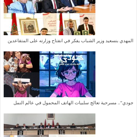
المهدي بنسعيد وزير الشباب يفكر في انفتاح وزارته على المتقاعدين
جودي”.. مسرحية تعالج سلبيات الهاتف المحمول في عالم النمل