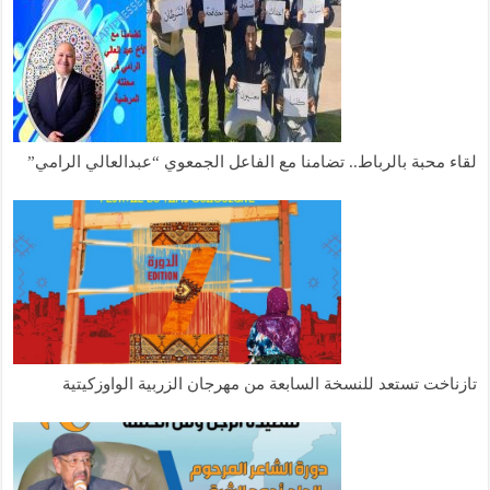
لقاء محبة بالرباط.. تضامنا مع الفاعل الجمعوي “عبدالعالي الرامي”
تازناخت تستعد للنسخة السابعة من مهرجان الزربية الواوزكيتية