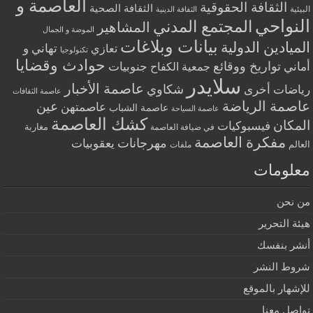
العاصمة و
الثقافة الحقوقية
الثقافة الصحية
البيئية
الثقافة الدينية
النواحي
المجتمع المدني
المشاهير
الموضة و الجمال
بيانات وبلاغات
الميادين الدولية
تهاني و
تعازي
تكنولوجيا
حوادث وقضايا
تواريخ ووقائع
أماني
جنوبيات
جمعية الكفاح
سلايدر
عاصمة الأخبار
شكاوي
رياضات أخرى
عاصمة الثقافات
عاصمة الرياضة
عين
عاصمتهن
عاصمة الشباب
عاصمة السياحة
كشك العاصمة
المكان
فيسبوكيات
مغاربة
في ضيافة العاصمة
مفكرة العاصمة
مهرجانات
يعقوبيات
العالم
ملفات
معلومات
من نحن
هيئة التحرير
أنشر بنفسك
شروط النشر
للإشهار بالموقع
تواصل معنا