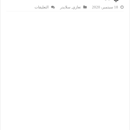
على
18 سبتمبر، 2020
تعازي
,
سلايدر
التعليقات
رئيس
جامعة
عبد
المالك
السعدي
في
ذمة
الله
مغلقة