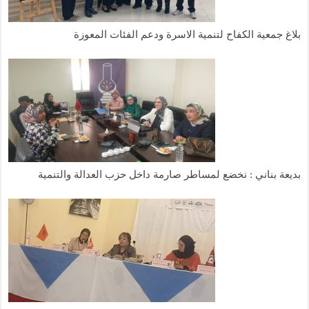
بلاغ جمعية الكفاح لتنمية الاسرة ودعم الفئات المعوزة
بديعة بناني : نخضع لمساطر صارمة داخل حزب العدالة والتنمية