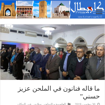
ما قاله فنانون في الملحن عزيز
حسني”
30 نوفمبر، 2019
العاصمة و النواحي
,
سلايدر
,
عين المكان