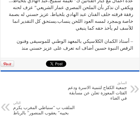
عدة أعمال مع كبار الفنانين ك” نعيمة سميح،عبد الهادي بلخياط،..
ويكفي ان نذكر بأن الملحن المصري عمار الشريعي” عزف لحنه
رفقة فرقته خلف الفنان عبد الهادي بلخياط. عزيز حسني له بصمة
خاصة وبمجرد لمسه العود اللحن ينساب،يستحق كل التقدير انما
للأسف لم يأخذ حقه كما ينبغي
– أستاذ الكمان الكلاسيكي بالمعهد الوطني للموسيقى وفنون
الرقص النبوة حسين أضاف انه تعرف على عزيز حسني منذ
السابق
جمعية الكفاح لتنمية الاسرة ودعم
الفئات المعوزة تعلن عن مسابقة
في الغناء
التالي
الملقب ب “سنباطي المغرب يكرم
بحييه” يعقوب المنصور” بالرباط