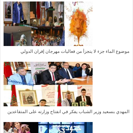
موضوع الماء جزء لا يتجزأ من فعاليات مهرجان إفران الدولي
المهدي بنسعيد وزير الشباب يفكر في انفتاح وزارته على المتقاعدين