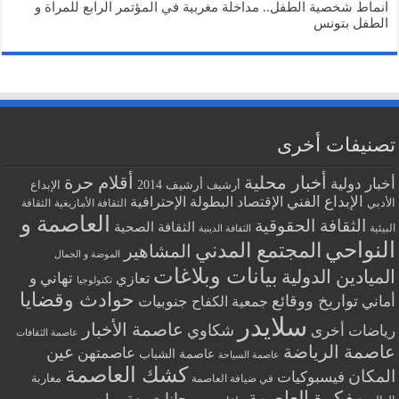
انماط شخصية الطفل.. مداخلة مغربية في المؤتمر الرابع للمراة و
الطفل بتونس
تصنيفات أخرى
أخبار محلية
أقلام حرة
أخبار دولية
أرشيف
أرشيف 2014
الإبداع
الإبداع الفني
البطولة الإحترافية
الإقتصاد
الأدبي
الثقافة الأمازيغية
الثقافة
العاصمة و
الثقافة الحقوقية
الثقافة الصحية
البيئية
الثقافة الدينية
النواحي
المجتمع المدني
المشاهير
الموضة و الجمال
بيانات وبلاغات
الميادين الدولية
تهاني و
تعازي
تكنولوجيا
حوادث وقضايا
تواريخ ووقائع
أماني
جنوبيات
جمعية الكفاح
سلايدر
عاصمة الأخبار
شكاوي
رياضات أخرى
عاصمة الثقافات
عاصمة الرياضة
عين
عاصمتهن
عاصمة الشباب
عاصمة السياحة
كشك العاصمة
المكان
فيسبوكيات
مغاربة
في ضيافة العاصمة
مفكرة العاصمة