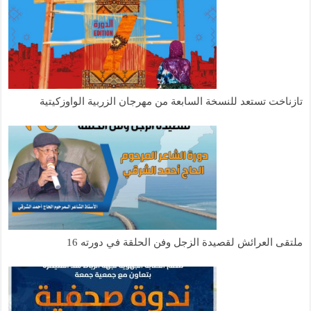
تازناخت تستعد للنسخة السابعة من مهرجان الزربية الواوزكيتية
ملتقى العرائش لقصيدة الزجل وفن الحلقة في دورته 16