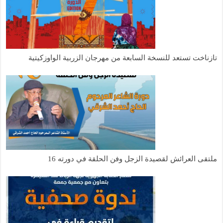
تازناخت تستعد للنسخة السابعة من مهرجان الزربية الواوزكيتية
ملتقى العرائش لقصيدة الزجل وفن الحلقة في دورته 16