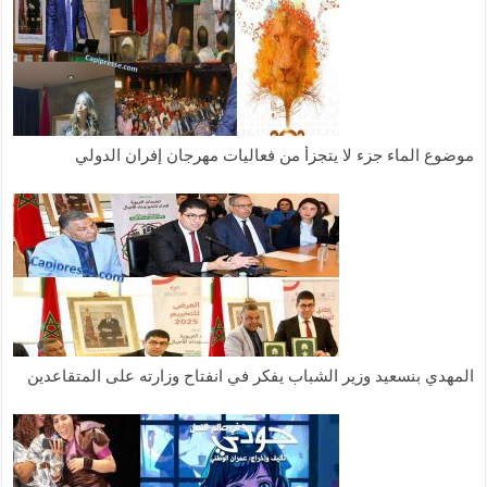
موضوع الماء جزء لا يتجزأ من فعاليات مهرجان إفران الدولي
المهدي بنسعيد وزير الشباب يفكر في انفتاح وزارته على المتقاعدين