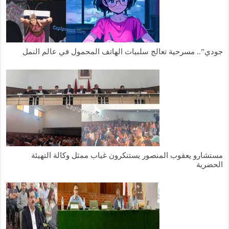
جودي”.. مسرحية تعالج سلبيات الهاتف المحمول في عالم النمل
مستشارو يعقوب المنصور يستنكرون غياب ممثل وكالة التهيئة
الحضرية