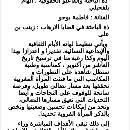
ذة الباحثة والفاعلو الحقوقية : الهام
بلفحيلي
الفنانة : فاطمة بوجو
ذة الباحثة في قضايا الارهاب : زينب بن
على
ويأتي تنظيمنا لهاته الأيام الثقافية
والإبداعية النسائية، تقديرا و اعتزازا بهذا
اليوم وكذا رغبة منا في ترسيخ تاريخ
العاشر من أكتوبر ، كمناسبة وطنية
ستظل شاهدة على التطورات و
المكاسب التي ما فتئت المرأة المغربية
تحققها بعد مسار نضالي طويل، وفرصة
سانحة للوقوف على النجاحات و أيضا
التحديات التي تعيق مسارها النضالي،
وتحد من إمكانات تحسين وضعيتها ونخص
بالذكر المرأة القروية تحديدا.
إلى ذلك تبقى الأهداف المباشرة وراء