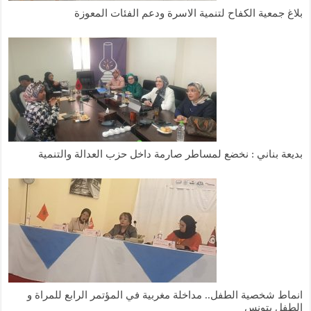
بلاغ جمعية الكفاح لتنمية الاسرة ودعم الفئات المعوزة
بديعة بناني : نخضع لمساطر صارمة داخل حزب العدالة والتنمية
انماط شخصية الطفل.. مداخلة مغربية في المؤتمر الرابع للمراة و
الطفل بتونس