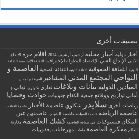
تصنيفات أخرى
أخبار محلية
أقلام حرة
أخبار دولية
أرشيف
أرشيف 2014
الإبداع
الإبداع الفني
البطولة الإحترافية
الإقتصاد
الأدبي
الثقافة الأمازيغية
الثقافة
العاصمة و
الثقافة الحقوقية
الثقافة الصحية
البيئية
الثقافة الدينية
النواحي
المجتمع المدني
المشاهير
الموضة و الجمال
بيانات وبلاغات
الميادين الدولية
تهاني و
تعازي
تكنولوجيا
حوادث وقضايا
تواريخ ووقائع
أماني
جنوبيات
جمعية الكفاح
سلايدر
عاصمة الأخبار
شكاوي
رياضات أخرى
عاصمة الثقافات
عاصمة الرياضة
عين
عاصمتهن
عاصمة الشباب
عاصمة السياحة
كشك العاصمة
المكان
فيسبوكيات
مغاربة
في ضيافة العاصمة
مفكرة العاصمة
مهرجانات
يعقوبيات
العالم
ملفات