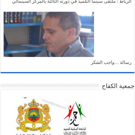
الرباط : ملتقى سينما التلميذ في دورته الثالثة بالمركز السينمائي
رسالة …واجب الشكر
جمعية الكفاح