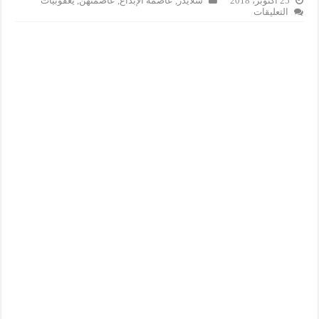
25 أكتوبر، 2018
سلايدر
,
عاصمة الإبداع
,
عاصمتهن
,
يعقوبيات
على
التعليقات
بلاغ:
جمعية
بالرباط
تحتفي
ب3
نساء
متألقات
مغلقة