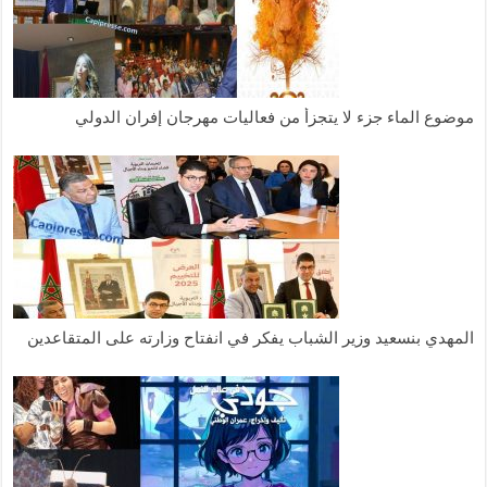
موضوع الماء جزء لا يتجزأ من فعاليات مهرجان إفران الدولي
المهدي بنسعيد وزير الشباب يفكر في انفتاح وزارته على المتقاعدين