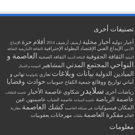
تصنيفات أخرى
أخبار محلية
أقلام حرة
أخبار دولية
أرشيف
أرشيف 2014
الإبداع
الإبداع الفني
البطولة الإحترافية
الإقتصاد
الأدبي
الثقافة الأمازيغية
الثقافة
العاصمة و
الثقافة الحقوقية
الثقافة الصحية
البيئية
الثقافة الدينية
النواحي
المجتمع المدني
المشاهير
الموضة و الجمال
بيانات وبلاغات
الميادين الدولية
تهاني و
تعازي
تكنولوجيا
حوادث وقضايا
تواريخ ووقائع
أماني
جنوبيات
جمعية الكفاح
سلايدر
عاصمة الأخبار
شكاوي
رياضات أخرى
عاصمة الثقافات
عاصمة الرياضة
عين
عاصمتهن
عاصمة الشباب
عاصمة السياحة
كشك العاصمة
المكان
فيسبوكيات
مغاربة
في ضيافة العاصمة
مفكرة العاصمة
مهرجانات
يعقوبيات
العالم
ملفات
معلومات