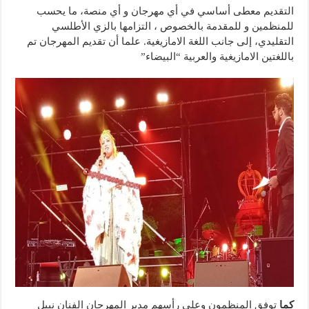
التقديم معطى أساسي في أي مهرجان و أي منصة، ما يحسب
للمنظمين و للمقدمة بالخصوص ، التزامها بالزي الأطلسي
التقليدي، إلى جانب اللغة الامازيغية. علما أن تقديم المهرجان تم
باللغتين الامازيغية والعربية “البيضاء”
كما
توفق المنظمون وعلى رأسهم مدير المهرجان الفنان نبيل