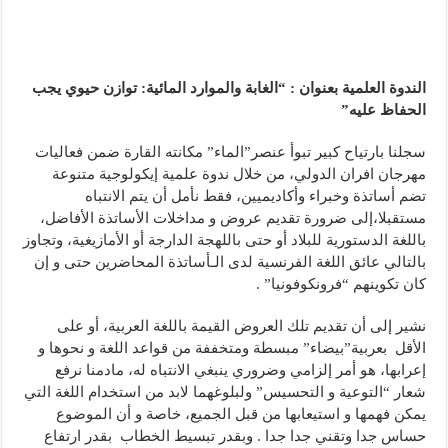
الندوة العلمية بعنوان : “الغابة والموارد المائية: توازن حيوي يجب
الحفاظ عليه”
سجلنا بارتياح كبير تبوأ عنصر”الماء” مكانته القارة ضمن فعاليات
مهرجان افران الدولي، من خلال ندوة علمية إيكولوجية متنوعة
تضم أساتذة وخبراء وأكاديميين، فقط نأمل أن يتم الانتباه
مستقبلا،إلى ضرورة تقديم عروض و مداخلات الأساتذة الأفاضل،
باللغة الدستورية للبلاد أو حتى باللهجة الدارجة أو الأمازيغية، وتجاوز
بالتالي عائق اللغة الفرنسية لدى الـأساتذة المحاضرين حتى و إن
كان تكوينهم “فرونكوفونيا” .
نشير إلى أن تقديم تلك العروض القيمة باللغة العربية، أو على
الأقل بعربية”بيضاء” مبسطة ومتخففة من قواعد اللغة و نحوها و
إعرابها، هو أمر إلزامي وضروري ينبغي الانتباه له، مادمنا نرفع
شعار “التوعية و التحسيس” ولبلوغهما لابد من استخدام اللغة التي
يمكن فهمها و استيعابها من قبل الجميع، خاصة و أن الموضوع
حساس جدا وتقني جدا جدا . وبقدر تبسيط الخطاب بقدر ارتفاع