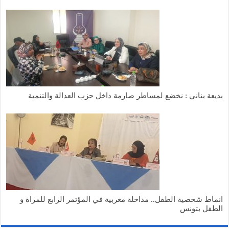
بديعة بناني : نخضع لمساطر صارمة داخل حزب العدالة والتنمية
انماط شخصية الطفل.. مداخلة مغربية في المؤتمر الرابع للمراة و
الطفل بتونس