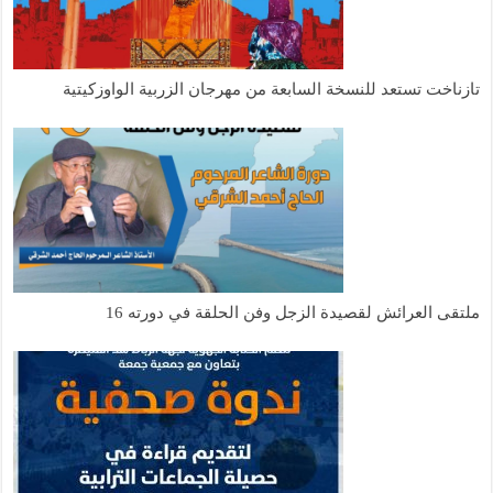
تازناخت تستعد للنسخة السابعة من مهرجان الزربية الواوزكيتية
ملتقى العرائش لقصيدة الزجل وفن الحلقة في دورته 16