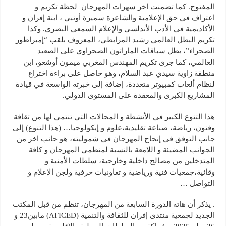
المفتوح. كما تضمنت اخر سهرات المهرجان لحظة تكريم و
اعتراف في حق الإعلامية والشاعرة سميرة أونبي ، ابنة إفران و
الأكاديمية في الأدب الأندلسي والإعلام السمعي البصري. وكذا
تكريم البطل العالمي رشيد المرابطي، المعروف بلقب “إمبراطور
الصحراء”، بطل سباقات الماراثون الصحراوي على الصعيد
العالمي، كما جرى تكريم المهندس المغربي ميمون أوشعو، ابن
منطقة زاوية سيدي عبد السلام، وهو حاصل على براءة اختراع
لنظام ألعاب كمبيوتر متعددة، إضافة إلى خبرته الواسعة في قيادة
المشاريع الكبرى والمعقدة على المستوى الدولي.
هذا التنوع الكبير في الأنشطة و المجالات التي تنتمي لها من ثقافة
وفنون، رياضة، صناعة تقليدية،علوم و إيكولوجيا… (هذا التنوع) إلى
جانب التوفق في إنجاح المهرجان في شموليته، هو جانب اخر من
الجوانب المضيئة و اللامعة بالنسبة لمنظمي المهرجان و كافة
المتدخلين من مصالح داخلية وخارجية، سلطات الأمنية و
وقائية،جمعيات فنية ورياضية و تعاونيات حرفية ولجن الإعلام و
التواصل …
. يذكر أن هاته الدورة السابعة من المهرجان، تنظم من قبل المكتب
الجديد لجمعية منتدى إفران للثقافة والتنمية (AFICED) مابين23 و