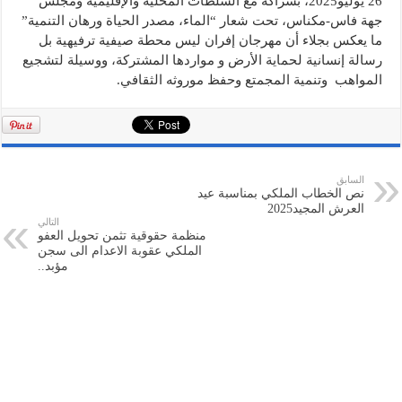
26 يوليو2025، بشراكة مع السلطات المحلية والإقليمية ومجلس
جهة فاس-مكناس، تحت شعار “الماء، مصدر الحياة ورهان التنمية”
ما يعكس بجلاء أن مهرجان إفران ليس محطة صيفية ترفيهية بل
رسالة إنسانية لحماية الأرض و مواردها المشتركة، ووسيلة لتشجيع
المواهب وتنمية المجمتع وحفظ موروثه الثقافي.
السابق
نص الخطاب الملكي بمناسبة عيد
العرش المجيد2025
التالي
منظمة حقوقية تثمن تحويل العفو
الملكي عقوبة الاعدام الى سجن
مؤبد..