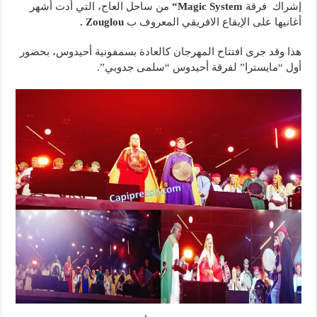
إشراك فرقة
Magic System
“
من ساحل العاج، التي أدت أشهر
أغانيها على الإيقاع الافريقي المعروف ب
Zouglou
.
هذا وقد جرى افتتاح المهرجان كالعادة بسمفونية أحيدوس، بحضور
أول “مايسترا” لفرقة أحيدوس “سلمى جدوبي”.