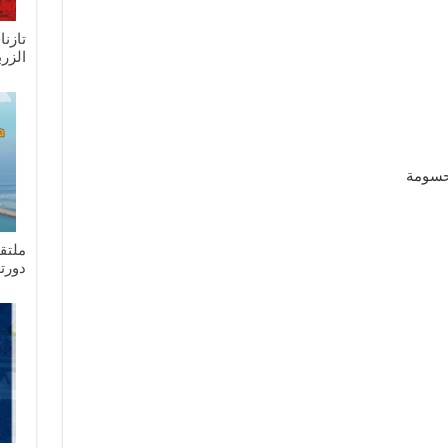
الزرب
ومة
ملتق
دورته 