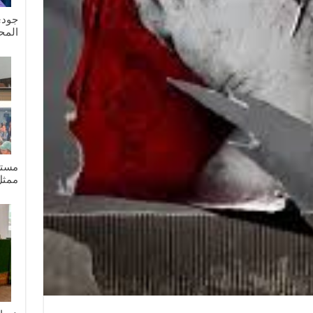
جودي
المح
مستش
ممثل