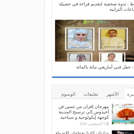
اط : ندوة صحفية لتقديم قراءة في حصيلة
عات الترابية
: حفل فني أمازيغي مائة بالمائة
يرة
الأشهر
تعليقات
الوسوم
مهرجان إفران من تثمين فن
أحيدوس إلى ترسيخ المدينة
كوجهة إيكولوجية و سياحية
5 أغسطس، 2026
شابتان كادتا تخطفان الاضواء