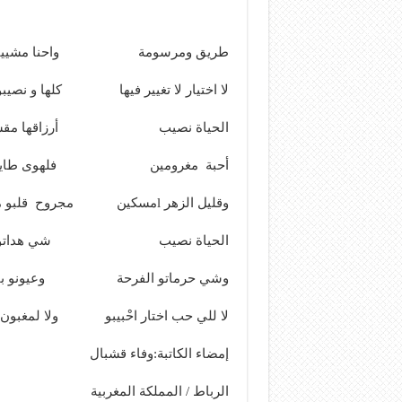
طريق ومرسومة واحنا مشيينها 
لا اختيار لا تغيير فيها كلها و نصي
الحياة نصيب أرزاقها مقس
أحبة مغرومين فلهوى طاير
وقليل الزهر lمسكين مجروح قلبو مغبون
الحياة نصيب شي هداتو ه
وشي حرماتو الفرحة وعيونو با
لا للي حب اختار احْبيبو ولا لمغبون ا
إمضاء الكاتبة:وفاء قشبال
الرباط / المملكة المغربية