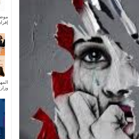
موضو
إفرا
المه
وزار