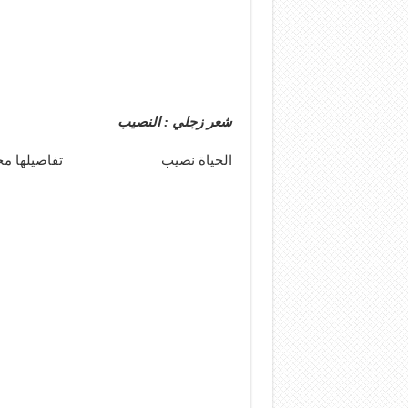
شعر زجلي : النصيب
الحياة نصيب تفاصيلها محس