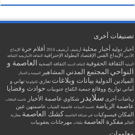
تصنيفات أخرى
أخبار محلية
أقلام حرة
أخبار دولية
أرشيف
أرشيف 2014
الإبداع
الإبداع الفني
البطولة الإحترافية
الإقتصاد
الأدبي
الثقافة الأمازيغية
الثقافة
العاصمة و
الثقافة الحقوقية
الثقافة الصحية
البيئية
الثقافة الدينية
النواحي
المجتمع المدني
المشاهير
الموضة و الجمال
بيانات وبلاغات
الميادين الدولية
تهاني و
تعازي
تكنولوجيا
حوادث وقضايا
تواريخ ووقائع
أماني
جنوبيات
جمعية الكفاح
سلايدر
عاصمة الأخبار
شكاوي
رياضات أخرى
عاصمة الثقافات
عاصمة الرياضة
عين
عاصمتهن
عاصمة الشباب
عاصمة السياحة
كشك العاصمة
المكان
فيسبوكيات
مغاربة
في ضيافة العاصمة
مفكرة العاصمة
مهرجانات
يعقوبيات
العالم
ملفات
معلومات