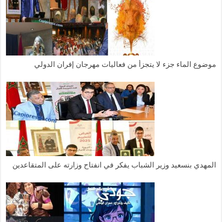
موضوع الماء جزء لا يتجزأ من فعاليات مهرجان إفران الدولي
المهدي بنسعيد وزير الشباب يفكر في انفتاح وزارته على المتقاعدين