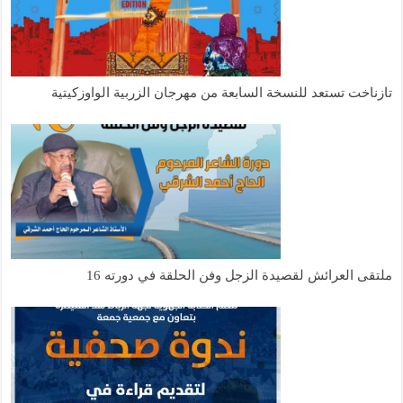
تازناخت تستعد للنسخة السابعة من مهرجان الزربية الواوزكيتية
ملتقى العرائش لقصيدة الزجل وفن الحلقة في دورته 16