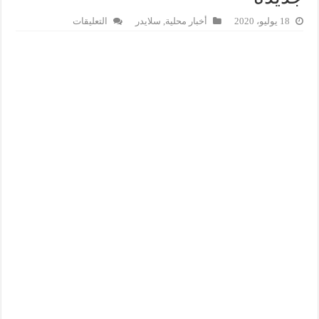
على
18 يوليو، 2020
أخبار محلية
,
سلايدر
التعليقات
كورونا
اليوم:
ارتفاع
في
عدد
الحالات
المؤكدة
ووفاة
5حالات
جديدة
مغلقة