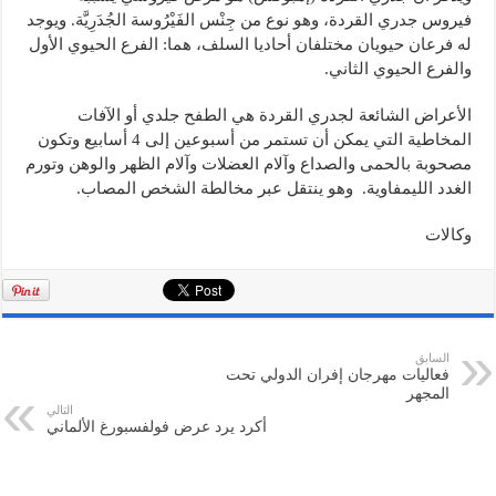
فيروس جدري القردة، وهو نوع من جِنْس الفَيْرُوسة الجُدَرِيَّة. ويوجد
له فرعان حيويان مختلفان أحاديا السلف، هما: الفرع الحيوي الأول
والفرع الحيوي الثاني.
الأعراض الشائعة لجدري القردة هي الطفح جلدي أو الآفات
المخاطية التي يمكن أن تستمر من أسبوعين إلى 4 أسابيع وتكون
مصحوبة بالحمى والصداع وآلام العضلات وآلام الظهر والوهن وتورم
الغدد الليمفاوية. وهو ينتقل عبر مخالطة الشخص المصاب.
وكالات
السابق
فعاليات مهرجان إفران الدولي تحت
المجهر
التالي
أكرد يرد عرض فولفسبورغ الألماني