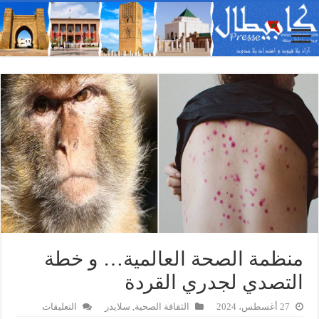
منظمة الصحة العالمية… و خطة
التصدي لجدري القردة
على
27 أغسطس، 2024
الثقافة الصحية
,
سلايدر
التعليقات
منظمة