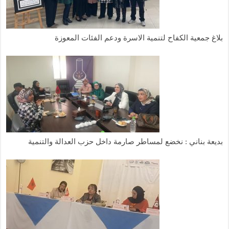
بلاغ جمعية الكفاح لتنمية الاسرة ودعم الفئات المعوزة
بديعة بناني : نخضع لمساطر صارمة داخل حزب العدالة والتنمية