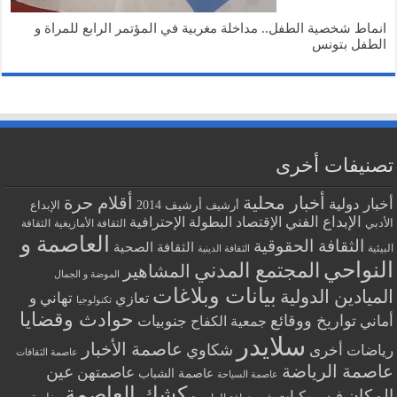
انماط شخصية الطفل.. مداخلة مغربية في المؤتمر الرابع للمراة و
الطفل بتونس
تصنيفات أخرى
أخبار محلية
أقلام حرة
أخبار دولية
أرشيف
أرشيف 2014
الإبداع
الإبداع الفني
البطولة الإحترافية
الإقتصاد
الأدبي
الثقافة الأمازيغية
الثقافة
العاصمة و
الثقافة الحقوقية
الثقافة الصحية
البيئية
الثقافة الدينية
النواحي
المجتمع المدني
المشاهير
الموضة و الجمال
بيانات وبلاغات
الميادين الدولية
تهاني و
تعازي
تكنولوجيا
حوادث وقضايا
تواريخ ووقائع
أماني
جنوبيات
جمعية الكفاح
سلايدر
عاصمة الأخبار
شكاوي
رياضات أخرى
عاصمة الثقافات
عاصمة الرياضة
عين
عاصمتهن
عاصمة الشباب
عاصمة السياحة
كشك العاصمة
المكان
فيسبوكيات