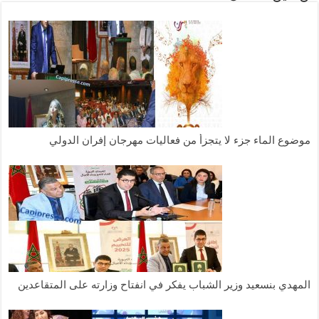
موضوع الماء جزء لا يتجزأ من فعاليات مهرجان إفران الدولي
المهدي بنسعيد وزير الشباب يفكر في انفتاح وزارته على المتقاعدين