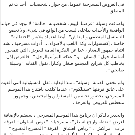
في العروض المسرحية عموما، من حوار ، شخصيات أحداث ثم
المنطق .
واضافت وسيلة “عرضنا اليوم ، شخصياته “حالمة” لا توجد في حياتنا
الواقعية والأحداث بداخله، ليست من الواقع في شيء، ولا تخضع
للتسلسل المنطقي والمعاش” . أيضا اعتماد ملابس “احتفالية”
خاصة ، إكسسوارات وكذا اللعب بالأضواء … أدوات مسرحية ، تشد
انتباه جمهور الصغار ، عدا عن الفكرة العامة للعرض، التي تتمحور
أساسا، حول “الإنسان ” و ” علاقة المرأة بالرجل ” . فالعرض إذن
يخاطب كل شرائح المجتمع صغارا وكبارا، تقول الفنانه ” وسيلة
صابحي” .
ولم تخفي الفنانة “وسيلة” ـ منذ البداية ـ ثقل المسؤولية التي ألقيت
على عاتق فرقتها “ستيلكوم” ، عندما كلفت بافتتاح هذا الموسم
المسرحي، بحضور نخبة من المسئولين والمتتبعين ، وجمهور
متعطش للعروض والفرجة .
والجدير بالذكر أن برنامج هذا الموسم المسرحي ، سيضم بالإضافة
لعرض ” نقطة وارجع لسطر” ، مسرحيات ” نوس السلوان” لفرقة
تراب – مراكش ، ” رياض العشاق ” لفرقة ” المسرح المفتوح ” –