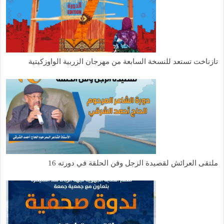
ازناخت تستعد للنسخة السابعة من مهرجان الزربية الواوزكيتية
لتقى العرائش لقصيدة الزجل وفن الحلقة في دورته 16