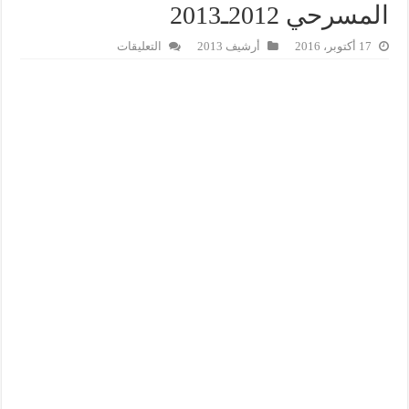
المسرحي 2012ـ2013
على
17 أكتوبر، 2016
أرشيف 2013
التعليقات
نقطة
وارجع
لسطر
تفتتح
الموسم
المسرحي
2012ـ2013
مغلقة