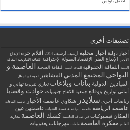
لطفل بتونس
صنيفات أخرى
أخبار محلية
أقلام حرة
بار دولية
أرشيف
أرشيف 2014
الإبداع
الإبداع الفني
البطولة الإحترافية
الإقتصاد
أدبي
الثقافة الأمازيغية
الثقافة
العاصمة و
الثقافة الحقوقية
الثقافة الصحية
يئية
الثقافة الدينية
لنواحي
المجتمع المدني
المشاهير
الموضة و الجمال
بيانات وبلاغات
ميادين الدولية
تهاني و
تعازي
تكنولوجيا
حوادث وقضايا
تواريخ ووقائع
اني
جنوبيات
جمعية الكفاح
سلايدر
عاصمة الأخبار
شكاوي
اضات أخرى
عاصمة الثقافات
اصمة الرياضة
عين
عاصمتهن
عاصمة الشباب
عاصمة السياحة
كشك العاصمة
مكان
فيسبوكيات
مغاربة
في ضيافة العاصمة
مفكرة العاصمة
مهرجانات
يعقوبيات
عالم
ملفات