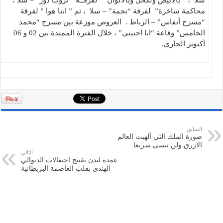
سلا ، ” بالأبيض ولكحل وبالألوان ” لفرقــة ” تروب دور” – سلا ، ”
محاكمة ساخرة” لفرقة “نجمة” – سلا ، ثم ” انتا هوا ” لفرقة
“مسرح أنفاس” – الرباط . العروض موزعة بين مسرح “محمد
الخامس” وقاعة “ابا احنيني” ، خلال الفترة الممتدة بين 02 و 06
أكتوبر الجاري.
السابق
صورة الملك التي ألهبت العالم
الازرق ولن تنسى سريعا
التالي
عمدة لندن يفتتح احتفالات الديوالي
الهندي بقلب العاصمة البريطانية