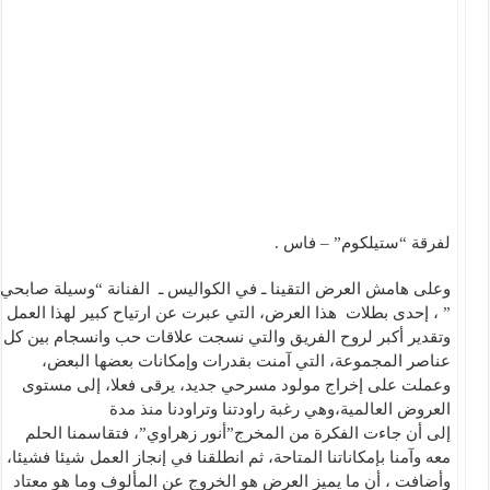
لفرقة “ستيلكوم” – فاس .
وعلى هامش العرض التقينا ـ في الكواليس ـ الفنانة “وسيلة صابحي
” ، إحدى بطلات هذا العرض، التي عبرت عن ارتياح كبير لهذا العمل
وتقدير أكبر لروح الفريق والتي نسجت علاقات حب وانسجام بين كل
عناصر المجموعة، التي آمنت بقدرات وإمكانات بعضها البعض،
وعملت على إخراج مولود مسرحي جديد، يرقى فعلا، إلى مستوى
العروض العالمية،وهي رغبة راودتنا وتراودنا منذ مدة
إلى أن جاءت الفكرة من المخرج”أنور زهراوي”، فتقاسمنا الحلم
معه وآمنا بإمكاناتنا المتاحة، ثم انطلقنا في إنجاز العمل شيئا فشيئا،
وأضافت ، أن ما يميز العرض هو الخروج عن المألوف وما هو معتاد