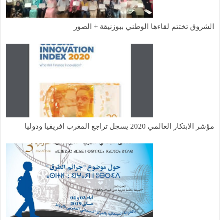
لشروق تختتم لقاءها الوطني ببوزنيقة + الصور
ؤشر الابتكار العالمي 2020 يسجل تراجع المغرب افريقيا ودوليا