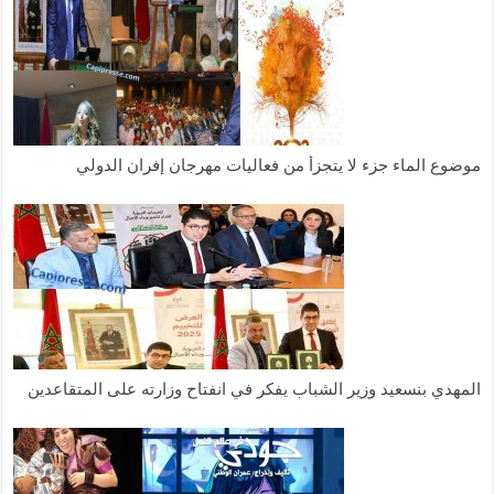
وضوع الماء جزء لا يتجزأ من فعاليات مهرجان إفران الدولي
لمهدي بنسعيد وزير الشباب يفكر في انفتاح وزارته على المتقاعدين