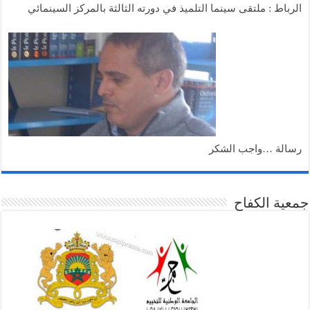
لرباط : ملتقى سينما التلميذ في دورته الثالثة بالمركز السينمائي
سالة …واجب الشكر
عية الكفاح